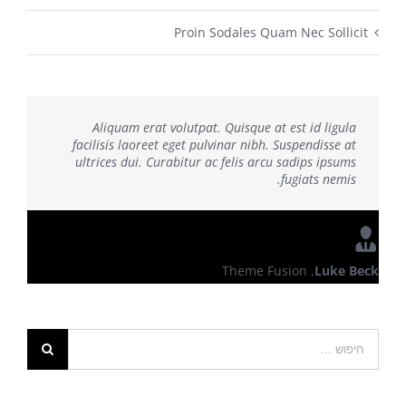
Proin Sodales Quam Nec Sollicit
Aliquam erat volutpat. Quisque at est id ligula
facilisis laoreet eget pulvinar nibh. Suspendisse at
ultrices dui. Curabitur ac felis arcu sadips ipsums
fugiats nemis.
Theme Fusion
,
Luke Beck