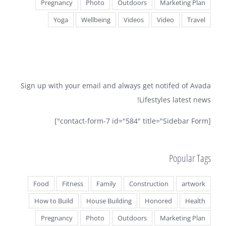
Pregnancy
Photo
Outdoors
Marketing Plan
Yoga
Wellbeing
Videos
Video
Travel
Sign up with your email and always get notifed of Avada
Lifestyles latest news!
[contact-form-7 id="584" title="Sidebar Form"]
Popular Tags
Food
Fitness
Family
Construction
artwork
How to Build
House Building
Honored
Health
Pregnancy
Photo
Outdoors
Marketing Plan