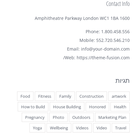
Contact Info
1600 Amphitheatre Parkway London WC1 1BA
Phone: 1.800.458.556
Mobile: 552.720.546.210
Email:
info@your-domain.com
Web:
https://theme-fusion.com/
תגיות
Food
Fitness
Family
Construction
artwork
How to Build
House Building
Honored
Health
Pregnancy
Photo
Outdoors
Marketing Plan
Yoga
Wellbeing
Videos
Video
Travel