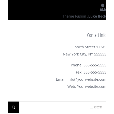
Theme Fusion
,
Luke Beck
Contact Info
12345 north Street
New York City, NY 555555
Phone: 555-555-5555
Fax: 555-555-5555
Email:
info@yourwebsite.com
Web:
Yourwebsite.com