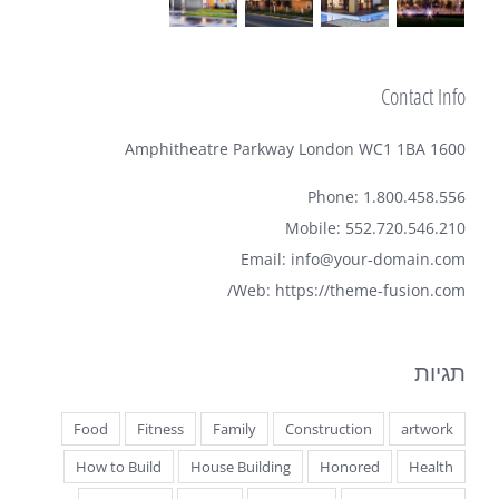
Contact Info
1600 Amphitheatre Parkway London WC1 1BA
Phone: 1.800.458.556
Mobile: 552.720.546.210
Email:
info@your-domain.com
Web:
https://theme-fusion.com/
תגיות
Food
Fitness
Family
Construction
artwork
How to Build
House Building
Honored
Health