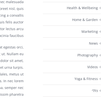
, nec malesuada
Health & Wellbeing
oreet nisl, quis
ing a convallis
Home & Garden
uis felis auctor
ctor lectus arcu
Marketing
cinia faucibus.
News
t egestas orci,
et ut. Nullam eu
Photography
olor sit amet,
Videos
 et urna turpis.
dales, metus ut
Yoga & Fitness
s. In nec lorem
rna, semper nec
כללי
issim pharetra.