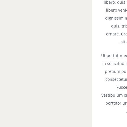
libero, quis
libero vehi
dignissim m
quis, tr
ornare. Cra
sit
Ut porttitor 
in sollicitud
pretium pu
consectetur
Fusce
vestibulum or
porttitor u