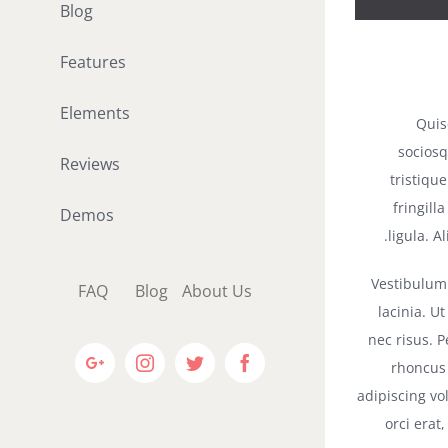
Blog
Features
Elements
Quis
sociosq
Reviews
tristiqu
fringill
Demos
ligula. 
Vestibulum 
FAQ
Blog
About Us
lacinia. U
nec risus. 
Google+
Instagram
Twitter
Facebook
rhoncus 
adipiscing vo
orci erat