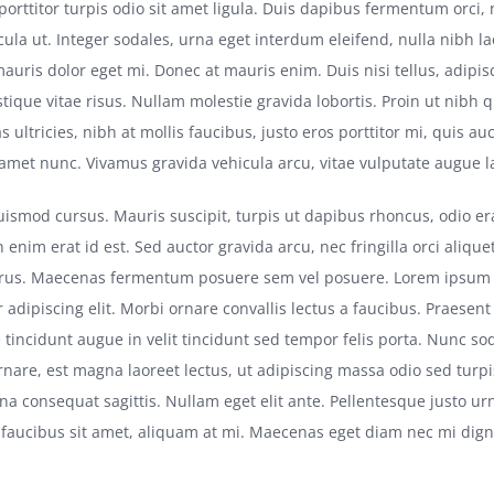
 porttitor turpis odio sit amet ligula. Duis dapibus fermentum orci
cula ut. Integer sodales, urna eget interdum eleifend, nulla nibh la
auris dolor eget mi. Donec at mauris enim. Duis nisi tellus, adipisc
istique vitae risus. Nullam molestie gravida lobortis. Proin ut nibh q
s ultricies, nibh at mollis faucibus, justo eros porttitor mi, quis au
 amet nunc. Vivamus gravida vehicula arcu, vitae vulputate augue la
euismod cursus. Mauris suscipit, turpis ut dapibus rhoncus, odio era
in enim erat id est. Sed auctor gravida arcu, nec fringilla orci aliqu
rus. Maecenas fermentum posuere sem vel posuere. Lorem ipsum d
 adipiscing elit. Morbi ornare convallis lectus a faucibus. Praesent
 tincidunt augue in velit tincidunt sed tempor felis porta. Nunc so
nare, est magna laoreet lectus, ut adipiscing massa odio sed turpi
rna consequat sagittis. Nullam eget elit ante. Pellentesque justo u
faucibus sit amet, aliquam at mi. Maecenas eget diam nec mi dign