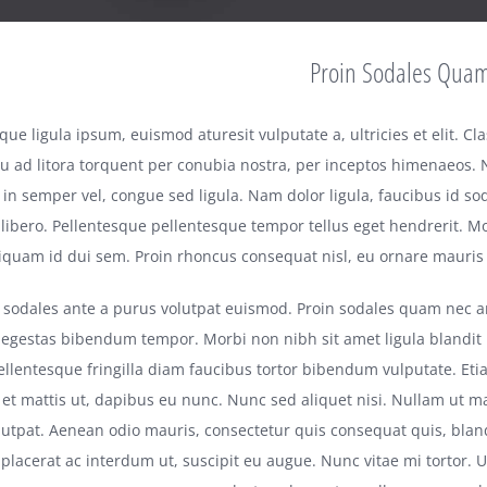
Proin Sodales Quam 
que ligula ipsum, euismod aturesit vulputate a, ultricies et elit. Cla
u ad litora torquent per conubia nostra, per inceptos himenaeos. 
e in semper vel, congue sed ligula. Nam dolor ligula, faucibus id sod
a libero. Pellentesque pellentesque tempor tellus eget hendrerit. M
Aliquam id dui sem. Proin rhoncus consequat nisl, eu ornare mauris t
sodales ante a purus volutpat euismod. Proin sodales quam nec an
t egestas bibendum tempor. Morbi non nibh sit amet ligula blandit
Pellentesque fringilla diam faucibus tortor bibendum vulputate. Eti
et mattis ut, dapibus eu nunc. Nunc sed aliquet nisi. Nullam ut 
lutpat. Aenean odio mauris, consectetur quis consequat quis, blan
, placerat ac interdum ut, suscipit eu augue. Nunc vitae mi tortor. U