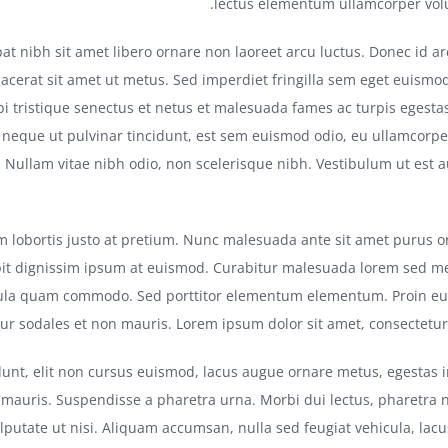
lectus elementum ullamcorper volut
at nibh sit amet libero ornare non laoreet arcu luctus. Donec id a
acerat sit amet ut metus. Sed imperdiet fringilla sem eget euismo
i tristique senectus et netus et malesuada fames ac turpis egesta
 neque ut pulvinar tincidunt, est sem euismod odio, eu ullamcorper 
. Nullam vitae nibh odio, non scelerisque nibh. Vestibulum ut est a
m lobortis justo at pretium. Nunc malesuada ante sit amet purus o
it dignissim ipsum at euismod. Curabitur malesuada lorem sed me
cula quam commodo. Sed porttitor elementum elementum. Proin eu l
ur sodales et non mauris. Lorem ipsum dolor sit amet, consectetur a
dunt, elit non cursus euismod, lacus augue ornare metus, egestas 
s mauris. Suspendisse a pharetra urna. Morbi dui lectus, pharetr
ulputate ut nisi. Aliquam accumsan, nulla sed feugiat vehicula, lac