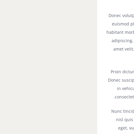
Donec volutp
euismod pl
habitant morb
adipiscing,
amet velit
Proin dictu
Donec suscip
in vehi
consectet
Nunc tinci
nisl qui
eget, v