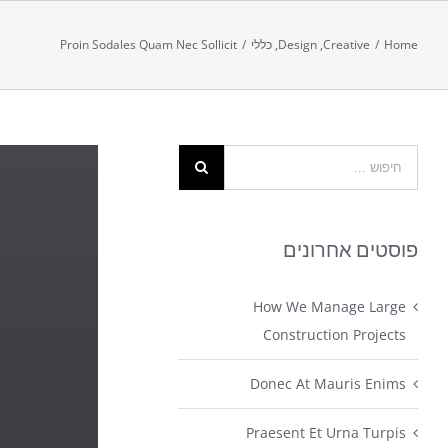
Home
/
Creative
,
Design
,
כללי
/
Proin Sodales Quam Nec Sollicit
View
Larger
Image
פוסטים אחרונים
How We Manage Large
Construction Projects
Donec At Mauris Enims
Praesent Et Urna Turpis