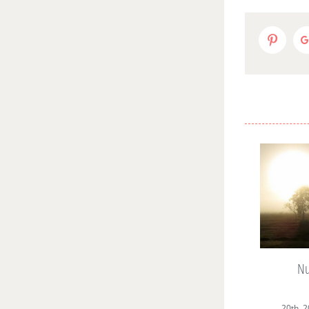
Pinterest
Google+
R
Nullam Vitae Nibh Un
Odiosters
יולי 20th, 2017
0 Comments
|