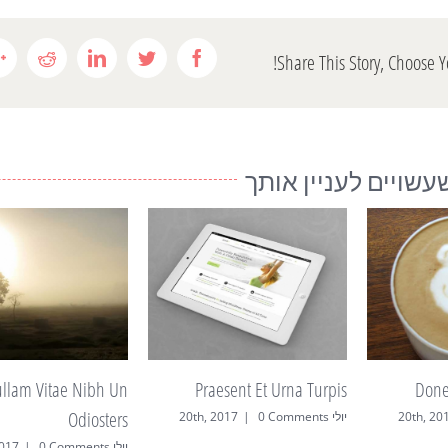
eddit
Linkedin
Twitter
Facebook
Share This Story, Choose Y
שויים לעניין אותך
Praesent Et Urna Turpis
Donec At Mauris Enims
יולי 20th, 2017
0 Comments
|
יולי 20th, 2017
0 Comments
|