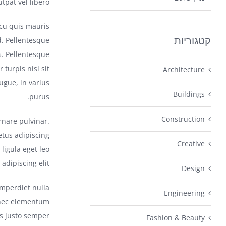
pat vel libero.
rcu quis mauris
קטגוריות
d. Pellentesque
s. Pellentesque
turpis nisl sit
Architecture
ugue, in varius
Buildings
purus.
Construction
rnare pulvinar.
tus adipiscing
Creative
igula eget leo
dipiscing elit.
Design
imperdiet nulla
Engineering
a nec elementum
us justo semper
Fashion & Beauty